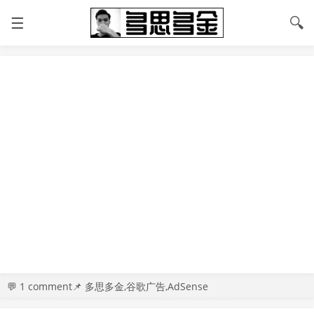
☰
🔍
💬
1 comment
📌 多思多金,谷歌广告,AdSense