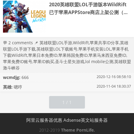
2020英雄联盟LOL手游版本WildRift
已于苹果APPStore商店上架公测（公
测地区苹果共享ID分享）
💬
2 comments
📌
英雄联盟LOL手游
,
WildRift
,
苹果共享ID分享
,
英雄
联盟LOL手游下载
,
英雄联盟LOL下载账号
,
苹果手机安装LOL
,
苹果手机
下载WildRift
,
苹果日本免费ID
,
苹果韩国免费ID
,
苹果马来西亚免费ID
,
苹果免费ID账号
,
苹果ID购买
,
圣斗士星矢游戏
,
lol mobile公测
,
英雄联盟
激斗峡谷
2020-12-16 08:58:10
wcmdjg:
666
2020-11-04 18:30:37
英雄:
嗯哼
1 / 1
阿里云服务器优惠
Adsense英文站服务器
2012-2019
Theme
PornLife.