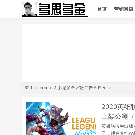
首页
营销网赚
💬
1 comment
📌 多思多金,谷歌广告,AdSense
2020英雄联
上架公测（
英雄联盟手游版本
子，现在首批Wi