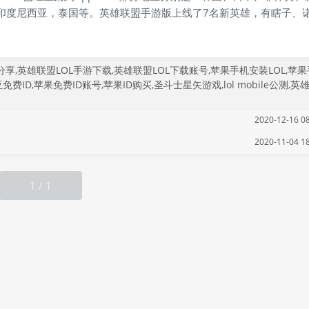
印度尼西亚，泰国等。英雄联盟手游版上线了7名新英雄，有瞎子、
文、寡妇、阿卡丽、婕拉，不知道有没有喜欢的英雄呢！由于LOL手
致炸服，上午去看日本区的AppStore发现下载日期推迟到了10月2
分享
,
英雄联盟LOL手游下载
,
英雄联盟LOL下载账号
,
苹果手机安装LOL
,
苹果
免费ID
,
苹果免费ID账号
,
苹果ID购买
,
圣斗士星矢游戏
,
lol mobile公测
,
英
2020-12-16 08
2020-11-04 18
1 / 1