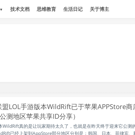
技术文档
思维教育
生活日记
关于博主
▼
盟LOL手游版本WildRift已于苹果APPStore商
公测地区苹果共享ID分享）
WildRift真的是让玩家期待太久了，也就是在昨天终于迎来它公测
ldRift已经上架到AppStore部分地区分别是：韩国、日本、菲律宾、