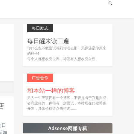
🔍
每日励志
每日醒来读三遍
你什么也不敢尝试等到你老去那一天你还是你原来
的样子!
每个人都想改变世界，却没有人想改变自己。
广告合作
和本站一样的博客
男人一生应该拥有一个博客，不管是出于兴趣亦或
者商业目的，你得有一次尝试，本站现在代做博客
店
开发，具体价格请点击咨询…….
的日
Adsense网赚专辑
新加