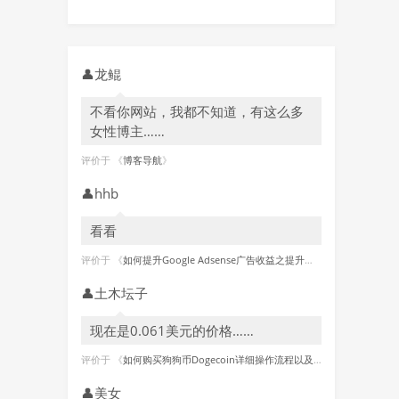
👤
龙鲲
不看你网站，我都不知道，有这么多
女性博主……
评价于 《
博客导航
》
👤
hhb
看看
评价于 《
如何提升Google Adsense广告收益之提升广告点击单价篇?
》
👤
土木坛子
现在是0.061美元的价格……
评价于 《
如何购买狗狗币Dogecoin详细操作流程以及挖矿图文教程【2021最新教程】
👤
美女