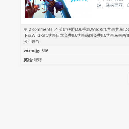
坡、马来西亚、
手、卡莎、德莱
测首日人气爆棚导
日，本以为还...
💬
2 comments
📌
英雄联盟LOL手游
,
WildRift
,
苹果共享ID
下载WildRift
,
苹果日本免费ID
,
苹果韩国免费ID
,
苹果马来西亚
激斗峡谷
wcmdjg:
666
英雄:
嗯哼