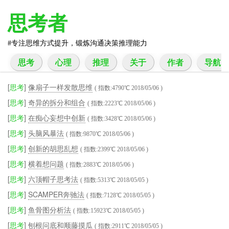
思考者
专注思维方式提升，锻炼沟通决策推理能力
思考
心理
推理
关于
作者
导航
[
思考
]
像扇子一样发散思维
( 指数:4790℃ 2018/05/06 )
[
思考
]
奇异的拆分和组合
( 指数:2223℃ 2018/05/06 )
[
思考
]
在痴心妄想中创新
( 指数:3428℃ 2018/05/06 )
[
思考
]
头脑风暴法
( 指数:9870℃ 2018/05/06 )
[
思考
]
创新的胡思乱想
( 指数:2399℃ 2018/05/06 )
[
思考
]
横着想问题
( 指数:2883℃ 2018/05/06 )
[
思考
]
六顶帽子思考法
( 指数:5313℃ 2018/05/05 )
[
思考
]
SCAMPER奔驰法
( 指数:7128℃ 2018/05/05 )
[
思考
]
鱼骨图分析法
( 指数:15923℃ 2018/05/05 )
[
思考
]
刨根问底和顺藤摸瓜
( 指数:2911℃ 2018/05/05 )