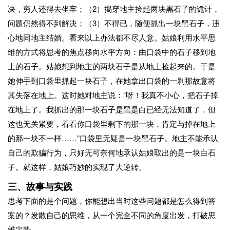
决，穷人还得去坐牢；（2）揭穿地主捡起两块黑石子的诡计，
问题仍然得不到解决；（3）不得已，随便抓出一块黑石子，违
心地同地主结婚。看来以上办法都不尽人意。姑娘利用水平思
维的方式将思考的焦点移向水平方向：由口袋中的石子移到地
上的石子。姑娘想到地主的两块石子是从地上捡起来的。于是
她伸手到口袋里抓起一块石子，在她拿出口袋的一刹那故意将
其失落在地上。这时她对地主说：“呀！我真不小心，把石子掉
在地上了。我抓出的那一块石子是黑是白已经无法知道了，但
这也无关紧要，看看你口袋里剩下的那一块，肯定与掉在地上
的那一块不一样……”口袋里无疑是一块黑石子。地主不能承认
自己的欺骗行为，只好无可奈何地承认姑娘取出的是一块白石
子。就这样，姑娘巧妙的实现了大逆转。
三、故事与实践
思考下面的是个问题，你能想出当时这些问题都是怎么得到答
案的？发散自己的思维，从一个完全不同的角度出发，打破思
维定势。