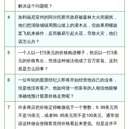
解决这个问题呢？
4
加利福尼亚州的阿尔托斯市政府被森林大火所困扰，
他们想清除城镇周围山坡上的灌木丛，但如果用螺旋
桨飞机来操作，反而极易引起火花，导致火灾，他们
该怎么办？
5
一个人以一打5美元的价格购进椰子，然后以一打3美
元的价格售出，凭借这种做法他成了百万富翁。这到
底是怎么回事？
6
一位年轻的股票经纪人即将开始经营他自己的业务，
但是他没有客户。他如何使一些富有的人相信他能够
准确地预计股票价格走势呢？
7
许多商店把价格定得略微低于一个整数，9. 99美元而
不是10美元，或者99. 95美元而不是100美元。通常假
设这样做会使顾客觉得价格看起来更低。但是这并不