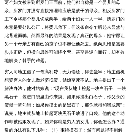
两个妇女被带到所罗门王面前，她们都自称是一个婴儿的母
亲。所罗门并没有直接推理谁应该是孩子的母亲。相反所罗门
王下令将那个婴儿切成两半，给两个妇女一人一半。所罗门的
本意是要处以公正，将婴儿救下，但这条命令乍听起来显然与
此背道而驰。然而最终的结果是发现了真正的母亲：她宁愿让
另一个母亲占有自己的孩子也不愿让他死去。纵向思维是需要
步步正确，但横向思维可能绕个弯、甚至是逆向而行，却有效
地解决了棘手的难题。
穷人向地主借了一笔高利贷，无力偿还，得去坐牢；地主借机
想娶穷人的女儿做老婆抵债，姑娘至死不从。地主提出了一个
解决办法，他对姑娘说：“现在我从地上检起一块白石子、一块
黑石子，装进口袋里由你来摸。如果你摸出白石子，你父亲的
债就一笔勾销；如果你摸出的是黑石子，那你就得和我成亲”；
说完，地主就从地上捡起两块黑石子放进了口袋。他的这个动
作却被姑娘发现了。如果你就是穷人的女儿，你会怎么办？通
常的办法有以下几种：（1）拒绝摸石子；然而问题得不到解