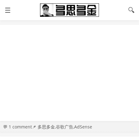
☰
🔍
💬
1 comment
📌 多思多金,谷歌广告,AdSense