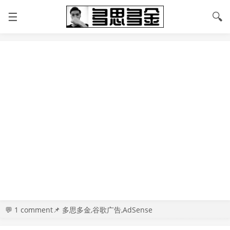
☰
🔍
💬
1 comment
📌 多思多金,谷歌广告,AdSense