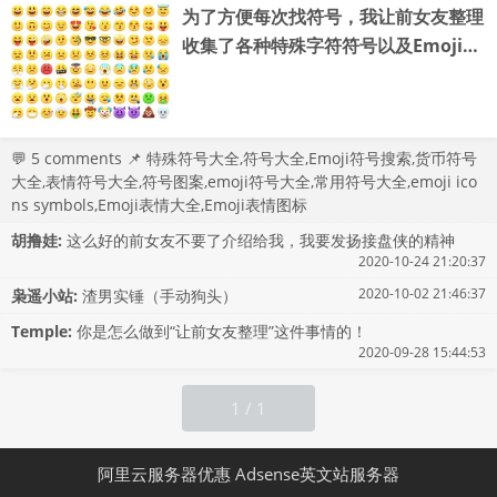
为了方便每次找符号，我让前女友整理
收集了各种特殊字符符号以及Emoji图
标大全
💬
5 comments
📌
特殊符号大全
,
符号大全
,
Emoji符号搜索
,
货币符号
大全
,
表情符号大全
,
符号图案
,
emoji符号大全
,
常用符号大全
,
emoji ico
ns symbols
,
Emoji表情大全
,
Emoji表情图标
胡撸娃:
这么好的前女友不要了介绍给我，我要发扬接盘侠的精神
2020-10-24 21:20:37
2020-10-02 21:46:37
枭遥小站:
渣男实锤（手动狗头）
Temple:
你是怎么做到“让前女友整理”这件事情的！
2020-09-28 15:44:53
1 / 1
阿里云服务器优惠
Adsense英文站服务器