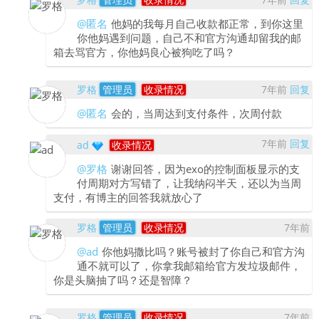
@匿名
他妈的我每月自己收款都正常，到你这里
你他妈遇到问题，自己不和官方沟通却留我的邮
箱去骂官方，你他妈良心被狗吃了吗？
罗格
管理员
收录情况
7年前
回复
@匿名
会的，当周达到支付条件，次周付款
7年前
回复
ad
收录情况
@罗格
谢谢回答，因为exo的控制面板显示的支
付周期对方写错了，让我纳闷半天，还以为当周
支付，有博主的回答我就放心了
罗格
管理员
收录情况
7年前
@ad
你他妈撒比吗？账号被封了你自己和官方沟
通不就可以了，你拿我邮箱给官方发垃圾邮件，
你是头脑抽了吗？还是智障？
罗格
管理员
收录情况
7年前