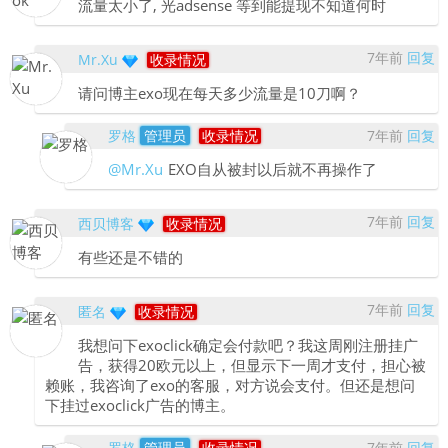
流量太小了, 光adsense 等到能提现不知道何时
7年前
回复
Mr.Xu
收录情况
请问博主exo现在每天多少流量是10刀啊？
罗格
管理员
收录情况
7年前
回复
@Mr.Xu
EXO自从被封以后就不再操作了
7年前
回复
西贝博客
收录情况
有些还是不错的
7年前
回复
匿名
收录情况
我想问下exoclick确定会付款吧？我这周刚注册挂广
告，获得20欧元以上，但显示下一周才支付，担心被
赖账，我咨询了exo的客服，对方说会支付。但还是想问
下挂过exoclick广告的博主。
罗格
管理员
收录情况
7年前
回复